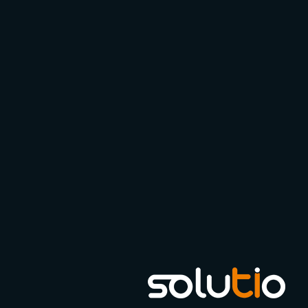
procedimentos para gerenciar os possíveis
riscos ligados ao descumprimento da
legislação tributária, como, por exemplo:
Melhorar os processos internos e diminuir a
burocracia;
Mapear e diminuir riscos de multas e
penalidades;
Revisar constantemente a adequação da
carga tributária;
Fazer do departamento tributário uma
parte estratégia da empresa, não apenas
reativa.