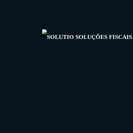
15/04/2026
Reforma Tributária: 10
mitos e verdades
15/04/2026
Dados, crédito e fluxo de
caixa: o que muda com a
Reforma Tributária